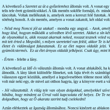
A következő a
Szeretet az út a győzelemhez
állomás volt. A vonat egy 
telis tele érett gyümölcsökkel. A fák mentén sokféle formájú, és mind
táncoltak. Voltak mellékutak is, amelyek nem a kereszt felé futottak.
sötétség honolt. A sín mentén, amelyen a vonat zakatolt, két oldal vo
-
Nézd meg Noncsi jól az utakat
! - mondta egy angyal. -
Azok, amely
hogy lásd, hogyan működik a szívedben lévő szeretet. Akiket a sín ké
de olyanokkal is, akik rosszat akarnak neked, rosszat tesznek veled v
mit tett érted a Megváltó, s milyen szeretettel van feléd, akkor Te is
életet és vidámságot fakasztanak. Ez az élet napos oldalát jelzi. 
gyümölcstermés. Ez az élet árnyas oldalát jelképezi. Csak úgy, mint ha
-
Értem
- felelte a lány.
A következő az
Idő és választás
állomás volt. A vonat ablakából, ha k
álmodik. A lány látott különféle filmeket, sok fajta tévét és számító
válasszon egyet közülük, amellyel a legszívesebben töltene most időt.
volt már neki egy, de mivel azt otthon hagyta, így a könyvre esett a vá
-
Jól választottál. A világ tele van olyan dolgokkal, amelyekkel szív
hibába, hogy mindent az Úrral való kapcsolata elé helyez. De Te ne 
dolgodban, hogy az Ő akarata szerint tudj cselekedni!
Aztán elérkeztek az
Igazság
állomásához. Noncsi kinézett az ablakon é