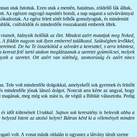
an utak futottak. Ezen utak a mentén, hatalmas, zöldellő fák álltak,
ott. Az egészre ragyogó napsütés borult, a nap sugarai a szivárvánnyal
 kókadoztak. Az egész felett sötét felhők gomolyogtak, és mindenütt
 rablók, csúfolódók és mindenféle rosszakaratú emberek ültek.
a visznek, hiányzik belőlük az élet. Mindezt azért mutatjuk meg Neked,
. A földön nagyon sok ilyen emberrel találkozol. Szükségben levőkkel,
retned. De ha Te összekötöd a szívedet a kereszttel, s arra tekintesz,
 a kereszt felé tartó utakon meglátszanak a szeretet gyümölcsei, melyek
nyzik a szeretet. Ott azért van sötétség, szomorúság és azért nincs
na. Tele volt mindenféle dolgokkal, amelyekről sok gyermek és felnőtt
 és mindenféle jónak látszó dolgot. Noncsit arra kérte az angyal, hogy
ét magának, meg még sok mást is, de végül a Bibliát választotta. Pedig
, és időt töltenének Urukkal. Sajnos sok keresztény is beleesik abba a
 helyezd Istent az utolsó helyre! Bátran kérd ki a véleményét minden
gató volt. A vonat másik oldalán is ugyanez a látvány tárult szeme