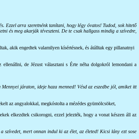
. Ezzel arra szeretnénk tanítani, hogy légy óvatos! Tudod, sok hitető
tni és meg akarják téveszteni. De te csak hallgass mindig a szívedre,
tak, akik engedtek valamilyen kísértésnek, és átálltak egy pillanatnyi
 ellenállni, de Jézust választani s Érte néha dolgokról lemondani a
 Mennyei járaton, ideje haza menned! Vésd az eszedbe jól, amiket itt
nekelt az angyalokkal, megkóstolta a mézédes gyümölcsöket,
rekek elkezdtek csikorogni, ezzel jelezték, hogy a vonat készen áll az
a szívedet, mert onnan indul ki az élet, az életed! Kicsi lány ezt sose