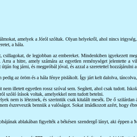
álmokat, amelyek a Jóról szóltak. Olyan helyekről, ahol nincs irigysé
etet, a hála.
apot, csillagokat, de legjobban az embereket. Mindenkiben igyekezett meg
k. Arra a hitre, amely számára az egyetlen reménységet jelentette a v
 útján fog járni, és megpróbál jóval, és azzal a szeretettel hozzájárulni
edig az öröm és a hála fénye pislákolt. Így járt kelt dalolva, táncolva,
 nem illetett egyetlen rossz szóval sem. Segített, ahol csak tudott. Isk
sról szóló írások voltak, amelyekkel nem tudott betelni.
ek nem is léteznek, és szerintük csak kitalált mesék. De ő szilárdan ál
em észreveszik bennük a valóságot. Sokat imádkozott azért, hogy ébredje
obájának ablakában figyelték a békésen szendergő lányt, aki éppen a M