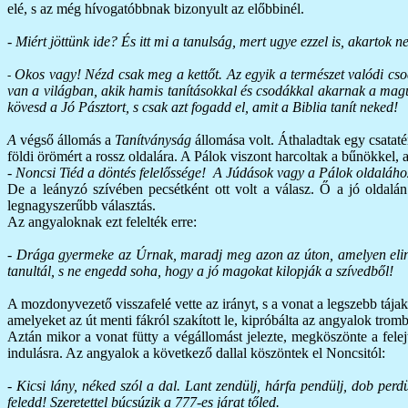
elé, s az még hívogatóbbnak bizonyult az előbbinél.
- Miért jöttünk ide? És itt mi a tanulság, mert ugye ezzel is, akartok 
Okos vagy! Nézd csak meg a kettőt. Az egyik a természet valódi csod
-
van a világban, akik hamis tanításokkal és csodákkal akarnak a maguk
kövesd a Jó Pásztort, s csak azt fogadd el, amit a Biblia tanít neked!
A
végső állomás a
Tanítványság
állomása volt. Áthaladtak egy csatatér
földi örömért a rossz oldalára. A Pálok viszont harcoltak a bűnökkel, a 
- Noncsi Tiéd a döntés felelőssége! A Júdások vagy a Pálok oldalához
De a leányzó szívében pecsétként ott volt a válasz. Ő a jó oldalán
legnagyszerűbb választás.
Az angyaloknak ezt felelték erre:
- Drága gyermeke az Úrnak, maradj meg azon az úton, amelyen elindul
tanultál, s ne engedd soha, hogy a jó magokat kilopják a szívedből!
A mozdonyvezető visszafelé vette az irányt, s a vonat a legszebb tá
amelyeket az út menti fákról szakított le, kipróbálta az angyalok tromb
Aztán mikor a vonat fütty a végállomást jelezte, megköszönte a felejt
indulásra. Az angyalok a következő dallal köszöntek el Noncsitól:
-
Kicsi lány, néked szól a dal. Lant zendülj, hárfa pendülj, dob perdü
feledd! Szeretettel búcsúzik a 777-es járat tőled.