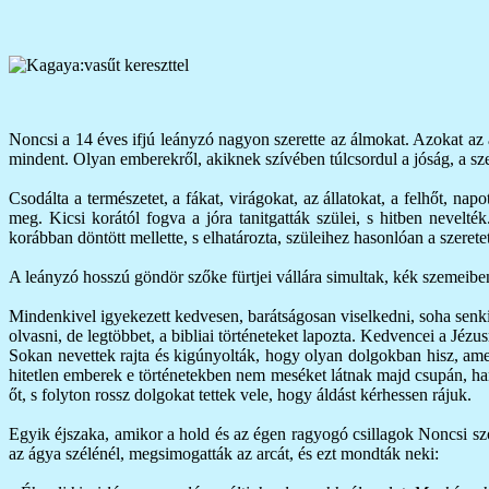
Noncsi a 14 éves ifjú leányzó nagyon szerette az álmokat. Azokat az 
mindent. Olyan emberekről, akiknek szívében túlcsordul a jóság, a szer
Csodálta a természetet, a fákat, virágokat, az állatokat, a felhőt, n
meg. Kicsi korától fogva a jóra tanitgatták szülei, s hitben nevelté
korábban döntött mellette, s elhatározta, szüleihez hasonlóan a szeretet
A leányzó hosszú göndör szőke fürtjei vállára simultak, kék szemeiben p
Mindenkivel igyekezett kedvesen, barátságosan viselkedni, soha senkit
olvasni, de legtöbbet, a bibliai történeteket lapozta. Kedvencei a Jézu
Sokan nevettek rajta és kigúnyolták, hogy olyan dolgokban hisz, amely
hitetlen emberek e történetekben nem meséket látnak majd csupán, han
őt, s folyton rossz dolgokat tettek vele, hogy áldást kérhessen rájuk.
Egyik éjszaka, amikor a hold és az égen ragyogó csillagok Noncsi sz
az ágya szélénél, megsimogatták az arcát, és ezt mondták neki: