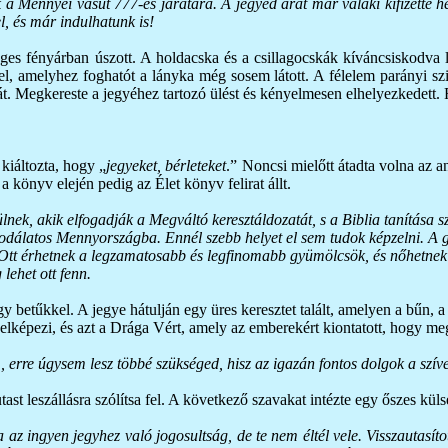
 a Mennyei vasút 777-es járatára. A jegyed árát már valaki kifizette he
el, és már indulhatunk is!
ges fényárban úszott. A holdacska és a csillagocskák kíváncsiskodva 
, amelyhez foghatót a lányka még sosem látott. A félelem parányi szikr
 tehát. Megkereste a jegyéhez tartozó ülést és kényelmesen elhelyezkedet
kiáltozta, hogy „
jegyeket, bérleteket
.” Noncsi mielőtt átadta volna az a
a könyv elején pedig az Élet könyv felirat állt.
nek, akik elfogadják a Megváltó keresztáldozatát, s a Biblia tanítása s
dálatos Mennyországba. Ennél szebb helyet el sem tudok képzelni. A gye
. Ott érhetnek a legzamatosabb és legfinomabb gyümölcsök, és nőhetnek a
lehet ott fenn.
y betűkkel. A jegye hátulján egy üres keresztet talált, amelyen a bűn, a 
 jelképezi, és azt a Drága Vért, amely az emberekért kiontatott, hogy 
rre úgysem lesz többé szükséged, hisz az igazán fontos dolgok a szív
tast leszállásra szólítsa fel. A következő szavakat intézte egy őszes kül
álva az ingyen jegyhez való jogosultság, de te nem éltél vele. Visszautas