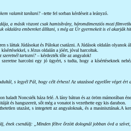
nekem valamit tanítani?
–tette fel sorban kérdéseit a leányzó.
ája, a másik viszont csak hamisítvány, háromdimenziós mozi filmvetítés
 oldalára embereket állítani, s még az Úr gyermekeit is el akarják hite
en s láttak Júdásokat és Pálokat csatázni. A Júdások oldalán olyanok áll
kísértésekkel, s Jézus oldalán a jóért, jóval harcoltak.
 szeretnél tartozni? –
kérdezték tőle az angyalok!
 szeretne harcolni egy jó ügyért, s tudta, hogy a kísértéseknek nehéz
tál, s legyél Pál, hogy célt érhess! Az utazásod egyelőre véget ért a
jakon haladt Noncsiék háza felé. A lány bátran és az öröm mámorában é
itáját és hangszereit, sőt még a vonatot is vezethette egy kis darabon.
hetetlen utazást, s integetett az angyaloknak, és a masinisztának.A ke
lj, ének csendülj: „Minden féltve őrzött dolognál jobban óvd a szívet, 