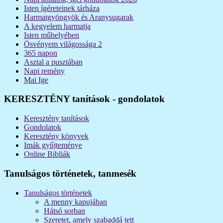
Isten ígéreteinek tárháza
Harmatgyöngyök és Aranysugarak
A kegyelem harmatja
Isten műhelyében
Ösvényem világossága 2
365 napon
Asztal a pusztában
Napi remény
Mai Ige
KERESZTÉNY tanítások - gondolatok
Keresztény tanítások
Gondolatok
Keresztény könyvek
Imák gyűjteménye
Online Bibliák
Tanulságos történetek, tanmesék
Tanulságos történetek
A menny kapujában
Hátsó sorban
Szeretet, amely szabaddá tett