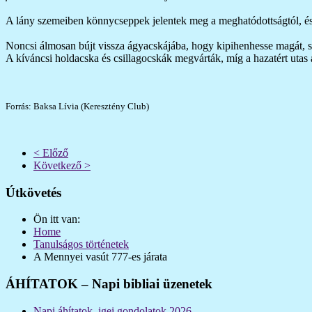
A lány szemeiben könnycseppek jelentek meg a meghatódottságtól, és ad
Noncsi álmosan bújt vissza ágyacskájába, hogy kipihenhesse magát, s 
A kíváncsi holdacska és csillagocskák megvárták, míg a hazatért utas 
Forrás: Baksa Lívia (Keresztény Club)
< Előző
Következő >
Útkövetés
Ön itt van:
Home
Tanulságos történetek
A Mennyei vasút 777-es járata
ÁHÍTATOK – Napi bibliai üzenetek
Napi áhítatok, igei gondolatok 2026