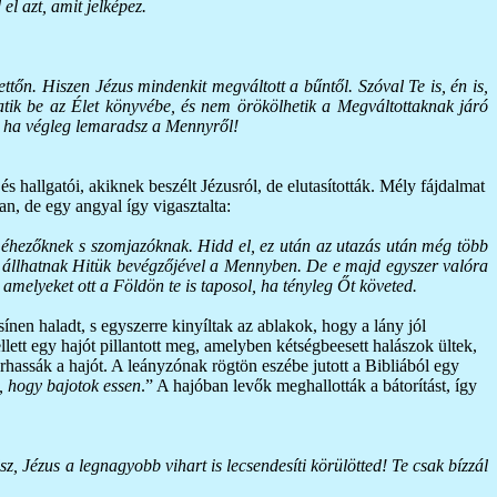
el azt, amit jelképez.
őn. Hiszen Jézus mindenkit megváltott a bűntől. Szóval Te is, én is,
ik be az Élet könyvébe, és nem örökölhetik a Megváltottaknak járó
d, ha végleg lemaradsz a Mennyről!
 és hallgatói, akiknek beszélt Jézusról, de elutasították. Mély fájdalmat
n, de egy angyal így vigasztalta:
re éhezőknek s szomjazóknak. Hidd el, ez után az utazás után még több
e állhatnak Hitük bevégzőjével a Mennyben. De e majd egyszer valóra
melyeket ott a Földön te is taposol, ha tényleg Őt követed.
nen haladt, s egyszerre kinyíltak az ablakok, hogy a lány jól
llett egy hajót pillantott meg, amelyben kétségbeesett halászok ültek,
orhassák a hajót. A leányzónak rögtön eszébe jutott a Bibliából egy
 hogy bajotok essen
.” A hajóban levők meghallották a bátorítást, így
, Jézus a legnagyobb vihart is lecsendesíti körülötted! Te csak bízzál