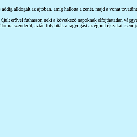
dig álldogált az ajtóban, amíg hallotta a zenét, majd a vonat tovatűnt
újult erővel futhasson neki a következő napoknak elfojthatatlan vággyal
álomra szenderül, aztán folytatták a ragyogást az égbolt éjszakai csendj