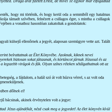
lyetted. Drága árat fizetett Érted, de mivel Te egykor már elfogadtad
lesték, hogy mi történik, és hogy kerül oda a semmiből egy hatalmas
ája támadt szívében, felnézett a csillagos égre, s mintha a csillagok
t. Fejében a vonathoz hasonlóan zakatoltak a gondolatok:
ngyali külsejű ellenőrnek a jegyét, alaposan szemügyre vette azt. Talált
zerint beírattatnak az Élet Könyvébe. Azoknak, kiknek nevei
rekek biztosan sokat játszanak, és körtáncot járnak Jézussal és az
 legszebb virágok és fák. Olyan színes réteken sétálgathatnak ott az
betegség, a fájdalom, a halál szó át volt húzva vérrel, s az volt oda
megmeneküljenek.
edben dőlnek el!
sejű bácsinak, akinek érvénytelen volt a jegye:
ítottad Jézus ajándékát, nézd csak meg a jegyedet! Az élet könyvén kívül