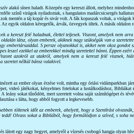
szív alakú sínen haladt. Közepén egy kereszt állott, melyhez mindenhonn
enféle színű virágok nyiladoztak, s hangulatos madárcsicsergés hallatsz
 Azok mentén a táj kopár és sivár volt. A fák kopaszak voltak, a virágok
lt. Az egyik oldalon kéregetők, árvák, özvegyek ültek. A másik oldalon
ek a kereszt felé haladnak, élettel teljesek. Viszont, amelyek nem arr
t oldalán látsz, olyan emberek, akiknek nagy szükségük van a szeretetre
agy embertársaiddal. S persze olyanokkal is, akiket nem okoz gondot sze
 képes leszel ezekkel az emberekkel mindig szeretettel bánni. Éppen ezért
Viszont azokról az utakról, amelyek nem a kereszt felé visznek, hiá
 szeretet nélkül bánsz valakivel.
inézett az ember olyan érzése volt, mintha egy óriási vidámparkban jár
gépet, videó játékokat, kényelmes fotelokat a lustálkodáshoz, Bibliákat
 A leány sokat tűnődött, mert szeretett volna saját számítógépet és tév
lasztása s látta, hogy abból fogyott a legkevesebb.
esebben töltenek időt az emberek, ahelyett, hogy a Szentírást olvasnák
tedd! Olvass sokat a Bibliából, hogy formálódjon a szíved, s soha ne
s látott egy nagy hegyet, amelyről a vízesés csobogó hangja olyan hívo