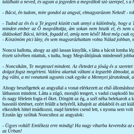
található a neved, és ugyan a jegyeden a megváltott szó szerepel, s a 
-
Bácsi, én tudom, mire gondol az angyal, elmagyarázom Neked!
- ro
-
Tudod az én és a Te jegyed között csak annyi a különbség, hogy a 
minden ember az Ő megváltottja, ám sokan nem hiszik el, és nem a
áldásokat! Bácsi, kérlek, fogadd el, amíg nem késő! Most még csak e
-
Köszönöm pici lány, én sem magyarázhattam volna Nálad jobban, most
Noncsi hallotta, ahogy az ajtó lassan kinyílik, s látta a bácsit lomha lé
érzett szívében miattuk, s tudta, hogy Megváltójának mindennél jobban
- Noncsikám, Te megteszel mindent. Az életedet a jóság és a szeretet
dolgot fogsz megérteni. Valóra akartuk váltani a legszebb álmodat,
fog válni, a mi vonatunk ugyanis csak egyike a Mennyei járatoknak, a
Ahogy beszélgettek az angyallal a vonat elérkezett az első állomáshoz
láthasson mindent. Látta a zúgó, morajló tengert, s vadul csapkodó hul
és nagy félelem fogta el őket. Dörgött az ég, a szél néha belekarolt a
hasonló történet, ezért felállt a helyéről, kihajolt az ablakból és azt ki
elkezdtek hittel imádkozni, majd hirtelen csend lett, s nyoma sem volt
Ezután így szóltak Noncsihoz az angyalok:
- Ügyes voltál! Emlékezz erre mindig! Ha nagy viharba keveredsz az él
az Úrban!