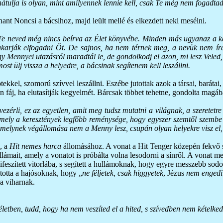
hátulja is olyan, mint amilyennek lennie kell, csak Te még nem fogadtad 
hant Noncsi a bácsihoz, majd leült mellé és elkezdett neki mesélni.
Te neved még nincs beírva az Élet könyvébe. Minden más ugyanaz a kett
karják elfogadni Őt. De sajnos, ha nem térnek meg, a nevük nem írat
gy Mennyei utazásról maradtál le, de gondolkodj el azon, mi lesz Vele
 ülj vissza a helyedre, a bácsinak segítenem kell leszállni.
ptekkel, szomorú szívvel leszállni. Eszébe jutottak azok a társai, barátai,
 fáj, ha elutasítják kegyelmét. Bárcsak többet tehetne, gondolta magába
 vezérli, ez az egyetlen, amit meg tudsz mutatni a világnak, a szeretet
 amely a keresztények legfőbb reménysége, hogy egyszer szemtől szemb
melynek végállomása nem a Menny lesz, csupán olyan helyekre visz el, a
, a
Hit nemes harca
állomásához. A vonat a Hit Tenger közepén fekvő sí
lámait, amely a vonatot is próbálta volna lesodorni a sínről. A vonat me
 kifeszített vitorlába, s segített a hullámoknak, hogy egyre messzebb sod
áltotta a hajósoknak, hogy „
ne féljetek, csak higgyetek
, Jézus
nem engedi,
 a viharnak.
etben, tudd, hogy ha nem veszíted el a hited, s szívedben nem kételkedsz