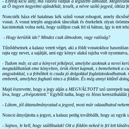
- Ébredj kicsi lány, ma valóra váltjuk a legszebb álmodat. Meghívunk
az Ő ingyen kegyelmi ajándékát, tessék, a névre szóló jegyed, öltözz f
Noncsiék háza elé hatalmas kék színű vonat robogott, amely dicsősé
vonat. A vonat tetején angyalok táncoltak és énekeltek olyan örömmel
kacsintottak volna neki, hogy szálljon csak fel rá bátran, így is tett
-
Hogy kerülök ide? Mindez csak álmodom, vagy valóság?
Tűnődéseinek a kalauz vetett véget, aki a földi vonatokhoz hasonlóan 
rajta egy nevet, a sajátját, ami egy könyv alakú rajzba volt nyomtatva, 
Tudom már, ez azt a könyvet jelképezi, amelybe azoknak a nevei kerül
-
megtalálhatóak eme könyvben, örök életet kapnak, s bemehetnek a cso
angyalokkal, s a felnőttek is csuda jó dolgokkal foglalatoskodhatnak
emberek, amelyhez fogható nincs a földön. És még annyi kitűnő dolog 
Majd észrevette, hogy a jegy alján a
MEGVÁLTOTT
szó szerepelt nag
írva, hogy „
elvégeztetett
.” Egyből tudta, hogy ez Jézus kereszthalálát
-
Látom, jól áttanulmányoztad a jegyed, most már odaadhatod nekem, e
Noncsi átnyújtotta a jegyet, a kalauz pedig továbbállt, hogy az egyik u
-
Sajnos, le kell, hogy szállítsalak! Ott a földön neked is fel lett kín