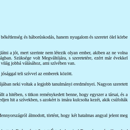
g, békétlenség és háborúskodás, hanem nyugalom és szeretet ölel körbe
látni a jót, mert szerinte nem létezik olyan ember, akiben az ne volna
ilágban. Szüksége volt Megváltójára, s szeretetére, ezért már évekkel
 a világ jobbá válásához, ami szívében van.
 jósággal teli szívvel az emberek között.
olájában neki voltak a legjobb tanulmányi eredményei. Nagyon szeretett
lt a hitében, s titkon reménykedett benne, hogy egyszer a társai, és a
n hit a szívekben, s azokért is imára kulcsolta kezét, akik csúfolták
ennyországról álmodott, történt, hogy két hatalmas angyal jelent meg