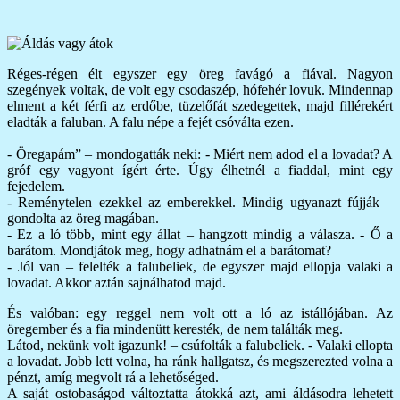
Réges-régen élt egyszer egy öreg favágó a fiával. Nagyon
szegények voltak, de volt egy csodaszép, hófehér lovuk. Mindennap
elment a két férfi az erdőbe, tüzelőfát szedegettek, majd fillérekért
eladták a faluban. A falu népe a fejét csóválta ezen.
- Öregapám” – mondogatták neki:
- Miért nem adod el a lovadat? A
gróf egy vagyont ígért érte. Úgy élhetnél a fiaddal, mint egy
fejedelem.
- Reménytelen ezekkel az emberekkel. Mindig ugyanazt fújják –
gondolta az öreg magában.
- Ez a ló több, mint egy állat – hangzott mindig a válasza. - Ő a
barátom. Mondjátok meg, hogy adhatnám el a barátomat?
- Jól van – felelték a falubeliek, de egyszer majd ellopja valaki a
lovadat. Akkor aztán sajnálhatod majd.
És valóban: egy reggel nem volt ott a ló az istállójában. Az
öregember és a fia mindenütt keresték, de nem találták meg.
Látod, nekünk volt igazunk! – csúfolták a falubeliek. - Valaki ellopta
a lovadat. Jobb lett volna, ha ránk hallgatsz, és megszerezted volna a
pénzt, amíg megvolt rá a lehetőséged.
A saját ostobaságod változtatta átokká azt, ami áldásodra lehetett