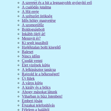
A szeretet és a hit a legnagyobb gyógyító erő
A csalódás jutalma
A Hit ereje
A szétszórt örökség
Idős hölgy magvetése
A szomorúfűz
Boldogságbolt
Inkább ölelj át!
Mennyit ér?
Ki segít igazából
Hajléktalan bolti kisegítő
Baleset
Nincs időm
Csodát venni
Élet vizének kútja
A lelkipásztor tanácsa
Rajzold le a békességet!
Új fülek
A város kútja
A király és a bölcs
Ahogy másokat látunk
Viharban is bízz Istenben!
Emberi jóság
Éjszakai telefonhívás
Félelem a haláltól