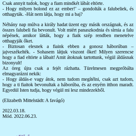
Csak annyit tudok, hogy a fiam mindkét lábát eltörte.
- Hogy milyen bolond ez az ember!’ – gondolták a falubeliek, és
otthagyták. -Hát nem látja, hogy mi a baj?
Néhány nap múlva a király hadat üzent egy másik országnak, és az
összes falubeli fia bevonult. Volt miért panaszkodnia és sírnia a falu
népének, amikor látták, hogy a fiaik szép rendben menetelve
otthagyják őket.
- Biztosan elesnek a fiaink ebben a gonosz háborúban –
jajveszékelték. - Sohasem látjuk viszont őket! Milyen szerencse
hogy a fiad eltörte a lábait! Amit átoknak tartottunk, végül áldásnak
bizonyult!
Az öreg újra csak a fejét rázhatta. Türelmesen megpróbálta
elmagyarázni nekik:
- Hogy áldás-e vagy átok, nem tudom megítélni, csak azt tudom,
hogy a ti fiaitok bevonultak a háborúba, és az enyém itthon maradt.
Egyedül Isten tudja, hogy végül mi lesz mindezekből.
(Elizabeth Mittelstädt: A favágó)
2022.03.18.
Mód. 2022.06.23.