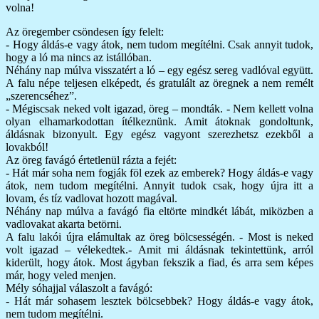
volna!
Az öregember csöndesen így felelt:
- Hogy áldás-e vagy átok, nem tudom megítélni. Csak annyit tudok,
hogy a ló ma nincs az istállóban.
Néhány nap múlva visszatért a ló – egy egész sereg vadlóval együtt.
A falu népe teljesen elképedt, és gratulált az öregnek a nem remélt
„szerencséhez”.
- Mégiscsak neked volt igazad, öreg – mondták. - Nem kellett volna
olyan elhamarkodottan ítélkeznünk. Amit átoknak gondoltunk,
áldásnak bizonyult. Egy egész vagyont szerezhetsz ezekből a
lovakból!
Az öreg favágó értetlenül rázta a fejét:
- Hát már soha nem fogják föl ezek az emberek? Hogy áldás-e vagy
átok, nem tudom megítélni. Annyit tudok csak, hogy újra itt a
lovam, és tíz vadlovat hozott magával.
Néhány nap múlva a favágó fia eltörte mindkét lábát, miközben a
vadlovakat akarta betörni.
A falu lakói újra elámultak az öreg bölcsességén. - Most is neked
volt igazad – vélekedtek.- Amit mi áldásnak tekintettünk, arról
kiderült, hogy átok. Most ágyban fekszik a fiad, és arra sem képes
már, hogy veled menjen.
Mély sóhajjal válaszolt a favágó:
- Hát már sohasem lesztek bölcsebbek? Hogy áldás-e vagy átok,
nem tudom megítélni.