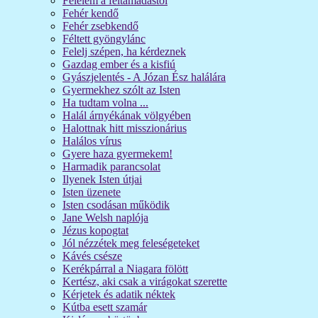
Félelem a feltámadástól
Fehér kendő
Fehér zsebkendő
Féltett gyöngylánc
Felelj szépen, ha kérdeznek
Gazdag ember és a kisfiú
Gyászjelentés - A Józan Ész halálára
Gyermekhez szólt az Isten
Ha tudtam volna ...
Halál árnyékának völgyében
Halottnak hitt misszionárius
Halálos vírus
Gyere haza gyermekem!
Harmadik parancsolat
Ilyenek Isten útjai
Isten üzenete
Isten csodásan működik
Jane Welsh naplója
Jézus kopogtat
Jól nézzétek meg feleségeteket
Kávés csésze
Kerékpárral a Niagara fölött
Kertész, aki csak a virágokat szerette
Kérjetek és adatik néktek
Kútba esett szamár