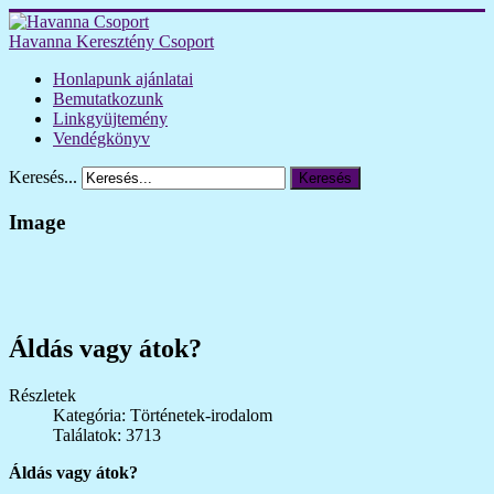
Havanna Keresztény Csoport
Honlapunk ajánlatai
Bemutatkozunk
Linkgyüjtemény
Vendégkönyv
Keresés...
Keresés
Image
Áldás vagy átok?
Részletek
Kategória: Történetek-irodalom
Találatok: 3713
Áldás vagy átok?