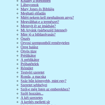
Kislány a börtönben
Lábnyomok
Mary Jones és Bibliája
Megható előadás
Miért nekem kell meghalnom anyu?
Megválthat-e a természet?
Mennyit ér az imádság?
Mi Atyánk (párbeszéd Istennel)
Mire jó a bibliaolvasás?
Önzés
Orvosi szempontból reménytelen
Öreg halász
Ötvös tüze
Prédikátor
A prédikátor
Próbatételek
Rémület
Testvéri szeretet
Ronda, a macska
Száz bűn könnyebb, mint egy?
Szeretet sebhelyei
Szól-e még Isten az emberekhez?
Szólj hozzám...
A két szerzetes
A kerítés melletti sír