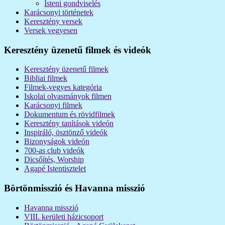
Isteni gondviselés
Karácsonyi történetek
Keresztény versek
Versek vegyesen
Keresztény üzenetű filmek és videók
Keresztény üzenetű filmek
Bibliai filmek
Filmek-vegyes kategória
Iskolai olvasmányok filmen
Karácsonyi filmek
Dokumentum és rövidfilmek
Keresztény tanítások videón
Inspiráló, ösztönző videók
Bizonyságok videón
700-as club videók
Dicsőítés, Worship
Agapé Istentisztelet
Börtönmisszió és Havanna misszió
Havanna misszió
VIII. kerületi házicsoport