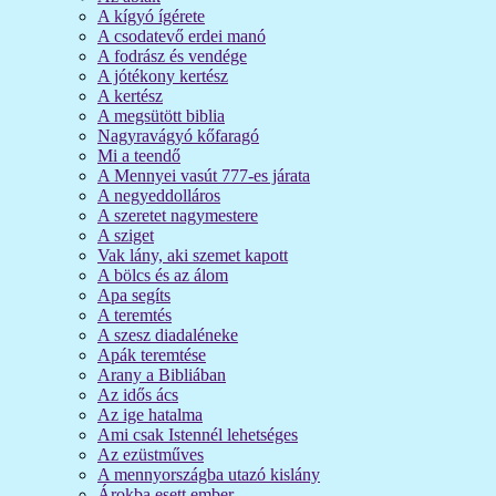
A kígyó ígérete
A csodatevő erdei manó
A fodrász és vendége
A jótékony kertész
A kertész
A megsütött biblia
Nagyravágyó kőfaragó
Mi a teendő
A Mennyei vasút 777-es járata
A negyeddolláros
A szeretet nagymestere
A sziget
Vak lány, aki szemet kapott
A bölcs és az álom
Apa segíts
A teremtés
A szesz diadaléneke
Apák teremtése
Arany a Bibliában
Az idős ács
Az ige hatalma
Ami csak Istennél lehetséges
Az ezüstműves
A mennyországba utazó kislány
Árokba esett ember