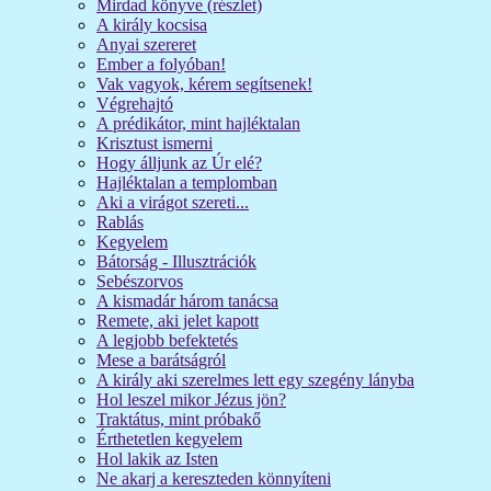
Mirdad könyve (részlet)
A király kocsisa
Anyai szereret
Ember a folyóban!
Vak vagyok, kérem segítsenek!
Végrehajtó
A prédikátor, mint hajléktalan
Krisztust ismerni
Hogy álljunk az Úr elé?
Hajléktalan a templomban
Aki a virágot szereti...
Rablás
Kegyelem
Bátorság - Illusztrációk
Sebészorvos
A kismadár három tanácsa
Remete, aki jelet kapott
A legjobb befektetés
Mese a barátságról
A király aki szerelmes lett egy szegény lányba
Hol leszel mikor Jézus jön?
Traktátus, mint próbakő
Érthetetlen kegyelem
Hol lakik az Isten
Ne akarj a kereszteden könnyíteni