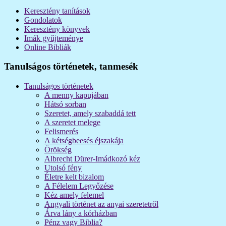
Keresztény tanítások
Gondolatok
Keresztény könyvek
Imák gyűjteménye
Online Bibliák
Tanulságos történetek, tanmesék
Tanulságos történetek
A menny kapujában
Hátsó sorban
Szeretet, amely szabaddá tett
A szeretet melege
Felismerés
A kétségbeesés éjszakája
Örökség
Albrecht Dürer-Imádkozó kéz
Utolsó fény
Életre kelt bizalom
A Félelem Legyőzése
Kéz amely felemel
Angyali történet az anyai szeretetről
Árva lány a kórházban
Pénz vagy Biblia?