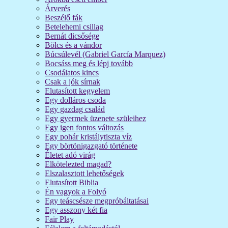
Árverés
Beszélő fák
Betelehemi csillag
Bernát dicsősége
Bölcs és a vándor
Búcsúlevél (Gabriel García Marquez)
Bocsáss meg és lépj tovább
Csodálatos kincs
Csak a jók sírnak
Elutasított kegyelem
Egy dolláros csoda
Egy gazdag család
Egy gyermek üzenete szüleihez
Egy igen fontos változás
Egy pohár kristálytiszta víz
Egy börtönigazgató története
Életet adó virág
Elkötelezted magad?
Elszalasztott lehetőségek
Elutasított Biblia
Én vagyok a Folyó
Egy teáscsésze megpróbáltatásai
Egy asszony két fia
Fair Play