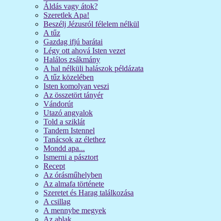
Áldás vagy átok?
Szeretlek Apa!
Beszélj Jézusról félelem nélkül
A tűz
Gazdag ifjú barátai
Légy ott ahová Isten vezet
Halálos zsákmány
A hal nélküli halászok példázata
A tűz közelében
Isten komolyan veszi
Az összetört tányér
Vándorút
Utazó angyalok
Told a sziklát
Tandem Istennel
Tanácsok az élethez
Mondd apa...
Ismerni a pásztort
Recept
Az órásműhelyben
Az almafa története
Szeretet és Harag találkozása
A csillag
A mennybe megyek
Az ablak