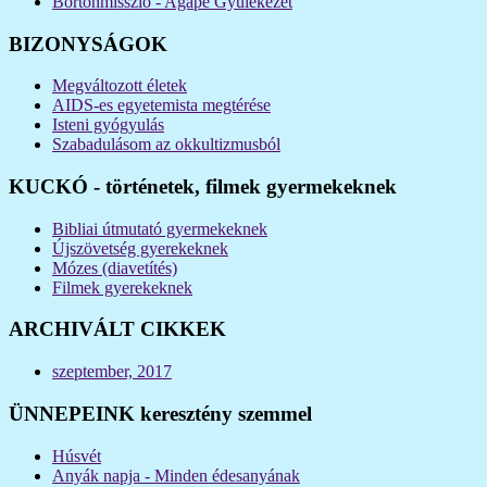
Börtönmisszió - Agapé Gyülekezet
BIZONYSÁGOK
Megváltozott életek
AIDS-es egyetemista megtérése
Isteni gyógyulás
Szabadulásom az okkultizmusból
KUCKÓ - történetek, filmek gyermekeknek
Bibliai útmutató gyermekeknek
Újszövetség gyerekeknek
Mózes (diavetítés)
Filmek gyerekeknek
ARCHIVÁLT CIKKEK
szeptember, 2017
ÜNNEPEINK keresztény szemmel
Húsvét
Anyák napja - Minden édesanyának