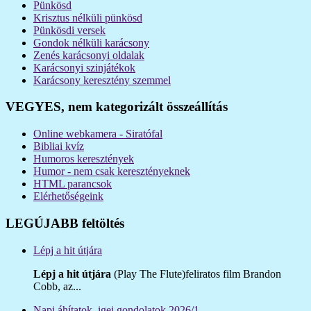
Pünkösd
Krisztus nélküli pünkösd
Pünkösdi versek
Gondok nélküli karácsony
Zenés karácsonyi oldalak
Karácsonyi szinjátékok
Karácsony keresztény szemmel
VEGYES, nem kategorizált összeállítás
Online webkamera - Siratófal
Bibliai kvíz
Humoros keresztények
Humor - nem csak keresztényeknek
HTML parancsok
Elérhetőségeink
LEGÚJABB feltöltés
Lépj a hit útjára
Lépj a hit útjára
(Play The Flute)feliratos film Brandon
Cobb, az...
Napi áhítatok, igei gondolatok 2026/1