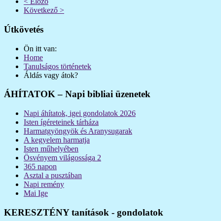
< Előző
Következő >
Útkövetés
Ön itt van:
Home
Tanulságos történetek
Áldás vagy átok?
ÁHÍTATOK – Napi bibliai üzenetek
Napi áhítatok, igei gondolatok 2026
Isten ígéreteinek tárháza
Harmatgyöngyök és Aranysugarak
A kegyelem harmatja
Isten műhelyében
Ösvényem világossága 2
365 napon
Asztal a pusztában
Napi remény
Mai Ige
KERESZTÉNY tanítások - gondolatok